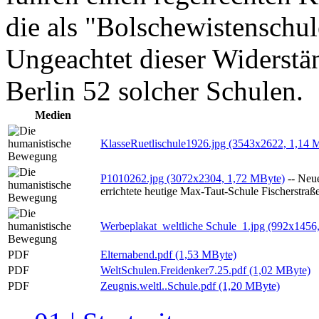
die als "Bolschewistenschu
Ungeachtet dieser Widerstän
Berlin 52 solcher Schulen.
Medien
KlasseRuetlischule1926.jpg (3543x2622, 1,14 
P1010262.jpg (3072x2304, 1,72 MByte)
-- Neue
errichtete heutige Max-Taut-Schule Fischerstraß
Werbeplakat_weltliche Schule_1.jpg (992x1456
PDF
Elternabend.pdf (1,53 MByte)
PDF
WeltSchulen.Freidenker7.25.pdf (1,02 MByte)
PDF
Zeugnis.weltl..Schule.pdf (1,20 MByte)